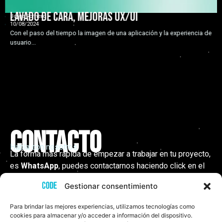
Lavado de cara, mejoras UX/UI
Jorge Romero
10/08/2024
Con el paso del tiempo la imagen de una aplicación y la experiencia de
usuario...
CONTACTO
Habla con nosotros
La forma más rápida de empezar a trabajar en tu proyecto,
es
WhatsApp
, puedes contactarnos haciendo click en el
botón de abajo.
Gestionar consentimiento
Nosotros nos comprometemos a responderte a la
brevedad, sin bots, sin respuestas automáticas, sin
Para brindar las mejores experiencias, utilizamos tecnologías como
pérdidas de tiempo.
cookies para almacenar y/o acceder a información del dispositivo.